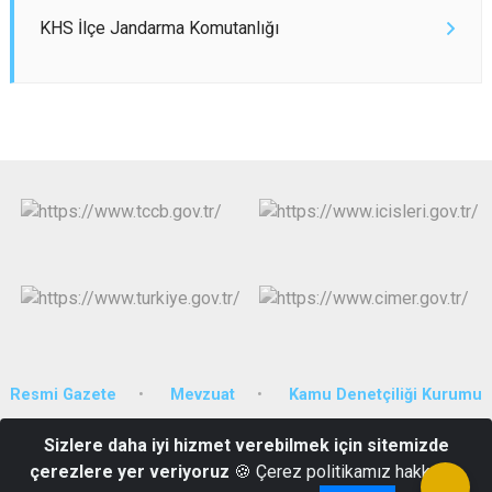
KHS İlçe Jandarma Komutanlığı
Resmi Gazete
Mevzuat
Kamu Denetçiliği Kurumu
Sizlere daha iyi hizmet verebilmek için sitemizde
Bahçeli Mah. Seyrantepe Cad. No:10 Gemerek / SİVAS
çerezlere yer veriyoruz
🍪 Çerez politikamız hakkında
+90 346 614 10 01