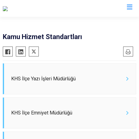
Sivas
Kamu Hizmet Standartları
Akıncılar
İmranlı
Altınyayla
Kangal
Divriği
Koyulhisar
Doğanşar
Şarkışla
KHS İlçe Yazı İşleri Müdürlüğü
Gemerek
Suşehri
Gölova
Ulaş
Gürün
Yıldızeli
KHS İlçe Emniyet Müdürlüğü
Hafik
Zara