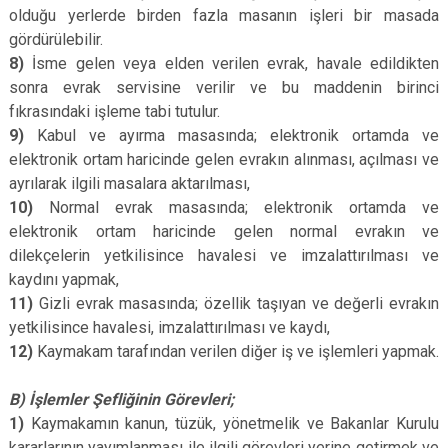
olduğu yerlerde birden fazla masanın işleri bir masada
gördürülebilir.
8)
İsme gelen veya elden verilen evrak, havale edildikten
sonra evrak servisine verilir ve bu maddenin birinci
fıkrasındaki işleme tabi tutulur.
9)
Kabul ve ayırma masasında; elektronik ortamda ve
elektronik ortam haricinde gelen evrakın alınması, açılması ve
ayrılarak ilgili masalara aktarılması,
10)
Normal evrak masasında; elektronik ortamda ve
elektronik ortam haricinde gelen normal evrakın ve
dilekçelerin yetkilisince havalesi ve imzalattırılması ve
kaydını yapmak,
11)
Gizli evrak masasında; özellik taşıyan ve değerli evrakın
yetkilisince havalesi, imzalattırılması ve kaydı,
12)
Kaymakam tarafından verilen diğer iş ve işlemleri yapmak.
B) İşlemler Şefliğinin Görevleri;
1)
Kaymakamın kanun, tüzük, yönetmelik ve Bakanlar Kurulu
kararlarının yayımlanması ile ilgili görevleri yerine getirmek ve