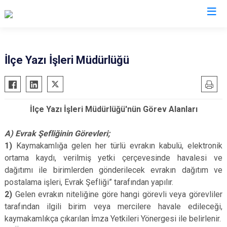
Sivas
İlçe Yazı İşleri Müdürlüğü
Akıncılar
İmranlı
Altınyayla
Kangal
İlçe Yazı İşleri Müdürlüğü'nün Görev Alanları
Divriği
Koyulhisar
Doğanşar
Şarkışla
A) Evrak Şefliğinin Görevleri;
Gemerek
Suşehri
1)
Kaymakamlığa gelen her türlü evrakın kabulü, elektronik
ortama kaydı, verilmiş yetki çerçevesinde havalesi ve
Gölova
Ulaş
dağıtımı ile birimlerden gönderilecek evrakın dağıtım ve
Gürün
Yıldızeli
postalama işleri, Evrak Şefliği” tarafından yapılır.
Hafik
Zara
2)
Gelen evrakın niteliğine göre hangi görevli veya görevliler
tarafından ilgili birim veya mercilere havale edileceği,
kaymakamlıkça çıkarılan İmza Yetkileri Yönergesi ile belirlenir.