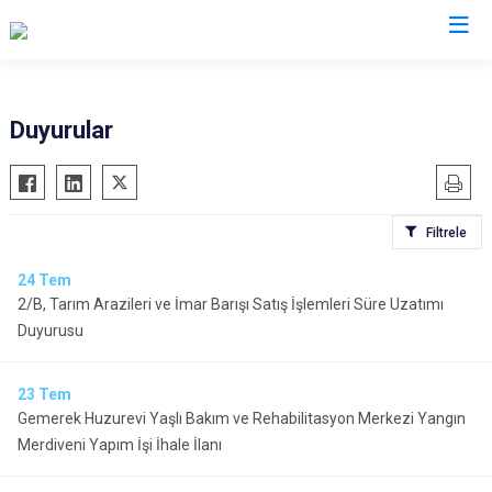
Sivas
Duyurular
Akıncılar
İmranlı
Altınyayla
Kangal
Filtrele
Divriği
Koyulhisar
Doğanşar
Şarkışla
24
Tem
2/B, Tarım Arazileri ve İmar Barışı Satış İşlemleri Süre Uzatımı
Gemerek
Suşehri
Duyurusu
Gölova
Ulaş
Gürün
Yıldızeli
23
Tem
Hafik
Zara
Gemerek Huzurevi Yaşlı Bakım ve Rehabilitasyon Merkezi Yangın
Merdiveni Yapım İşi İhale İlanı